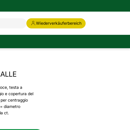
Wiederverkäuferbereich
IALLE
roce, testa a
io e copertura del
a per centraggio
 = diametro
a ct.