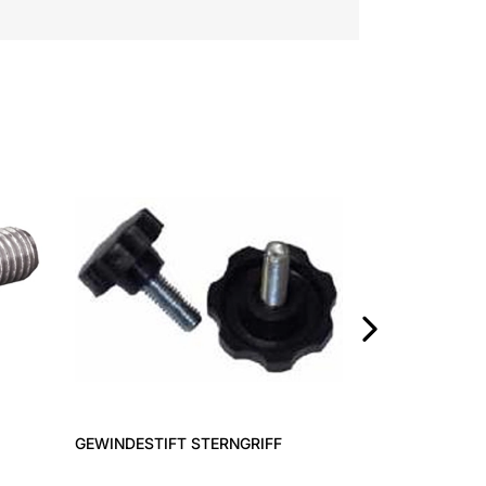
VITI DUAL DRI
›
GEWINDESTIFT STERNGRIFF