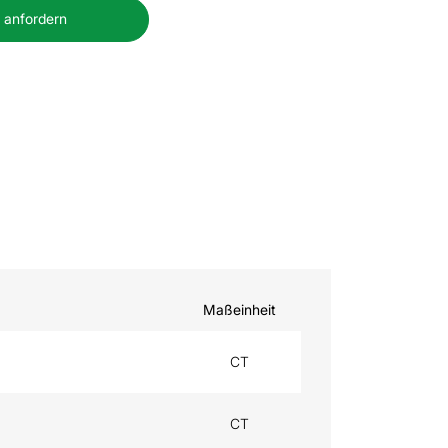
 anfordern
Maßeinheit
CT
CT