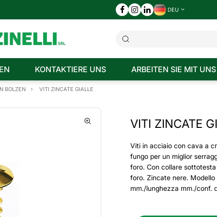
DEU
EN
KONTAKTIERE UNS
ARBEITEN SIE MIT UNS
N BOLZEN
VITI ZINCATE GIALLE
VITI ZINCATE G
Viti in acciaio con cava a c
fungo per un miglior serragg
foro. Con collare sottotest
foro. Zincate nere. Modello
mm./lunghezza mm./conf. d