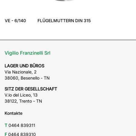
‹
›
FLÜGELMUTTERN DIN 315
VITI DUAL DRIVE - 8/340
Vigilio Franzinelli Srl
LAGER UND BÜROS
Via Nazionale, 2
38060, Besenello - TN
SITZ DER GESELLSCHAFT
V.lo del Liceo, 13
38122, Trento - TN
Kontakte
T
0464 839311
F
0464 839310