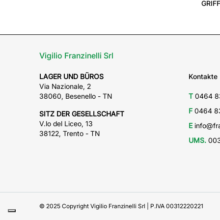
LUCIDO
Vigilio Franzinelli Srl
LAGER UND BÜROS
Kontakte
Via Nazionale, 2
38060, Besenello - TN
T
0464 8
F
0464 8
SITZ DER GESELLSCHAFT
V.lo del Liceo, 13
E
info@fra
38122, Trento - TN
UMS.
003
© 2025 Copyright Vigilio Franzinelli Srl | P.IVA 00312220221