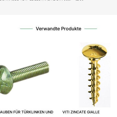
Verwandte Produkte
NDKOPF
SCHRAUBEN "PANELVIT" PF TX
SECHS
INOX