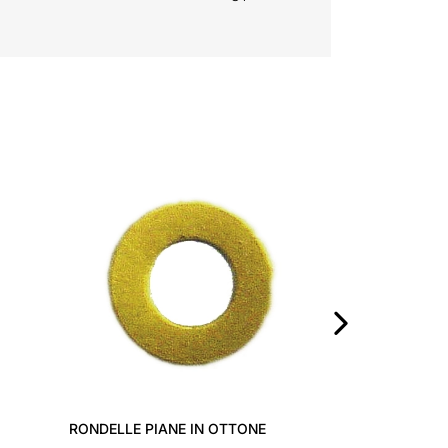
KANTMUTTERN UNI 5588
UNTERLEGSCHEIBE RAUTENFÖR
›