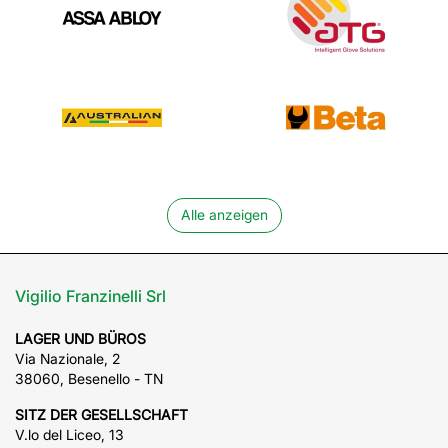
Kontakte
T
0464 839311
F
0464 839310
E
info@franzinelli.com
UMS.
00312220221
Info
Artikel
Arbeiten sie mit uns
Privacy policy
Cookie policy
Whistleblowing
Neue Photovoltaikanlage 2024