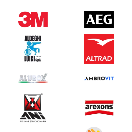
Alle anzeigen
Vigilio Franzinelli Srl
LAGER UND BÜROS
Via Nazionale, 2
38060, Besenello - TN
SITZ DER GESELLSCHAFT
V.lo del Liceo, 13
38122, Trento - TN