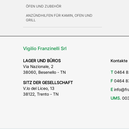
ÖFEN UND ZUBEHÖR
ANZÜNDHILFEN FÜR KAMIN, OFEN UND
GRILL
Vigilio Franzinelli Srl
LAGER UND BÜROS
Kontakte
Via Nazionale, 2
38060, Besenello - TN
T
0464 8
F
0464 8
SITZ DER GESELLSCHAFT
V.lo del Liceo, 13
E
info@fra
38122, Trento - TN
UMS.
003