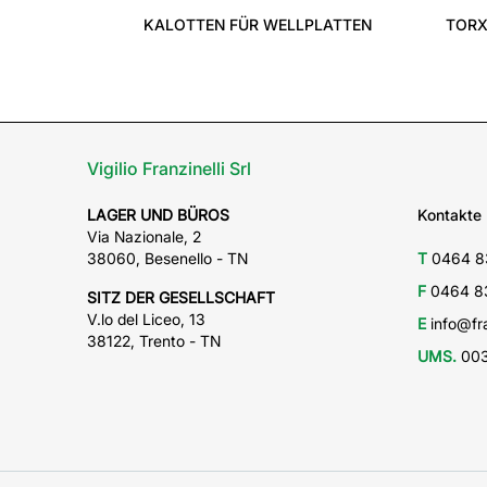
KALOTTEN FÜR WELLPLATTEN
TOR
Vigilio Franzinelli Srl
LAGER UND BÜROS
Kontakte
Via Nazionale, 2
38060, Besenello - TN
T
0464 8
F
0464 8
SITZ DER GESELLSCHAFT
V.lo del Liceo, 13
E
info@fra
38122, Trento - TN
UMS.
003