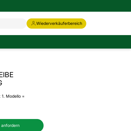
Wiederverkäuferbereich
EIBE
G
 1. Modello =
 anfordern