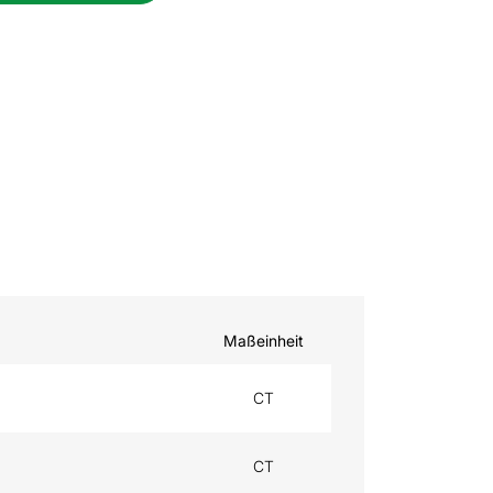
Maßeinheit
CT
CT