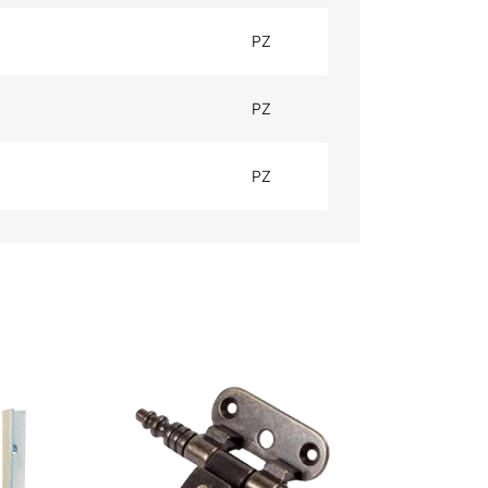
PZ
PZ
PZ
SCHARNIER FÜ
BASIS