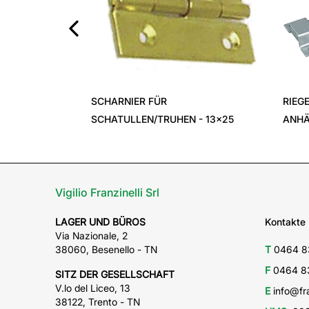
‹
SCHARNIER FÜR
RIEG
SCHATULLEN/TRUHEN - 13x25
ANHÄ
Vigilio Franzinelli Srl
LAGER UND BÜROS
Kontakte
Via Nazionale, 2
38060, Besenello - TN
T
0464 8
F
0464 8
SITZ DER GESELLSCHAFT
V.lo del Liceo, 13
E
info@fra
38122, Trento - TN