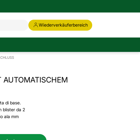
Wiederverkäuferbereich
SCHLUSS
T AUTOMATISCHEM
ta di base.
 blister da 2
llo ala mm