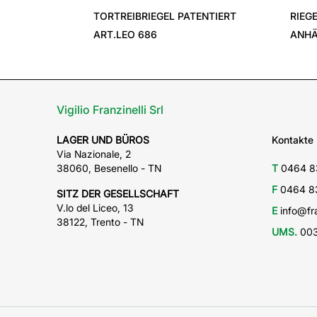
TORTREIBRIEGEL PATENTIERT
RIEG
ART.LEO 686
ANHÄ
Vigilio Franzinelli Srl
LAGER UND BÜROS
Kontakte
Via Nazionale, 2
38060, Besenello - TN
T
0464 8
F
0464 8
SITZ DER GESELLSCHAFT
V.lo del Liceo, 13
E
info@fra
38122, Trento - TN
UMS.
003