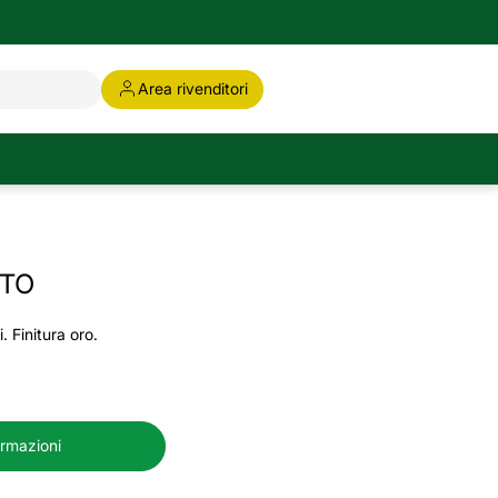
Area rivenditori
TTO
i. Finitura oro.
ormazioni