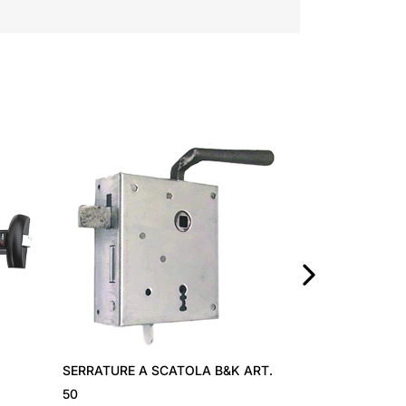
SERRATURA PE
9000
›
SERRATURE A SCATOLA B&K ART.
50