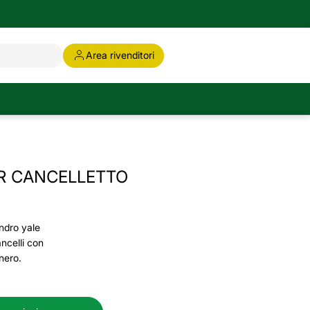
Area rivenditori
R CANCELLETTO
indro yale
ncelli con
nero.