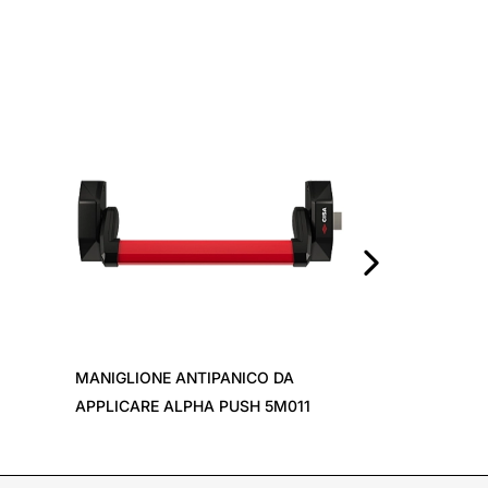
ELETTROSERRA
ART. 11721
›
MANIGLIONE ANTIPANICO DA
APPLICARE ALPHA PUSH 5M011