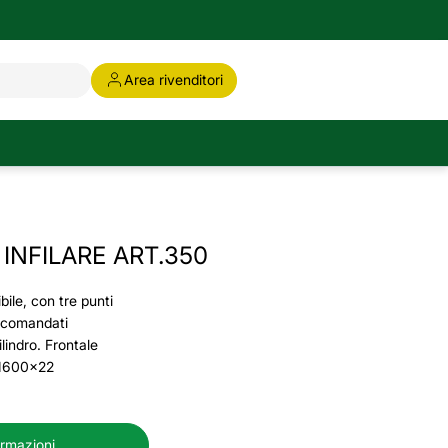
Area rivenditori
INFILARE ART.350
bile, con tre punti
 comandati
indro. Frontale
 1600x22
ormazioni