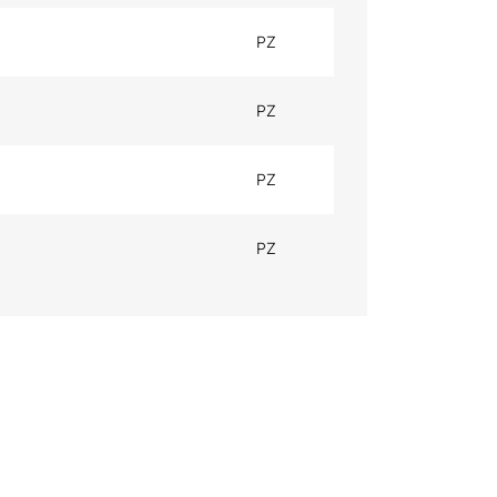
PZ
PZ
PZ
PZ
VITI DUAL DRI