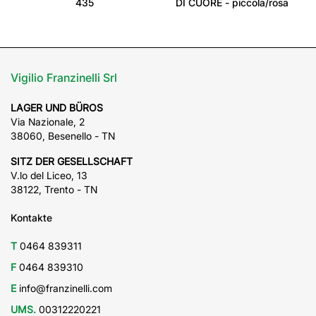
435
DI CUORE - piccola/rosa
Vigilio Franzinelli Srl
LAGER UND BÜROS
Via Nazionale, 2
38060, Besenello - TN
SITZ DER GESELLSCHAFT
V.lo del Liceo, 13
38122, Trento - TN
Kontakte
T
0464 839311
F
0464 839310
E
info@franzinelli.com
UMS.
00312220221