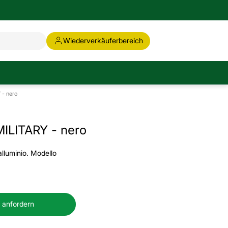
Wiederverkäuferbereich
- nero
ILITARY - nero
alluminio. Modello
 anfordern