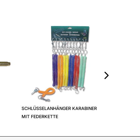
MEDAGLIETTA 
piccola/nero
›
SCHLÜSSELANHÄNGER KARABINER
MIT FEDERKETTE