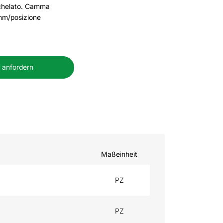
ichelato. Camma
mm/posizione
 anfordern
Maßeinheit
PZ
PZ