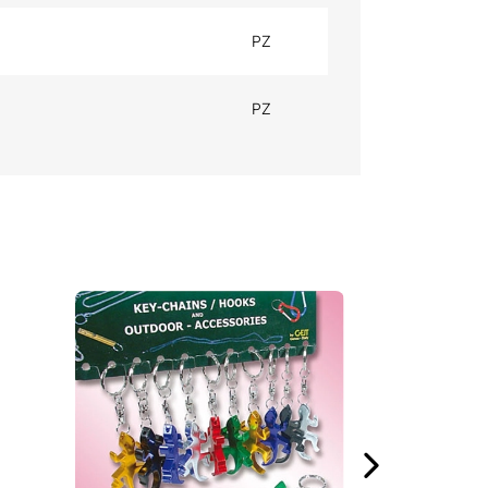
PZ
PZ
SCHLÜSSELKEN