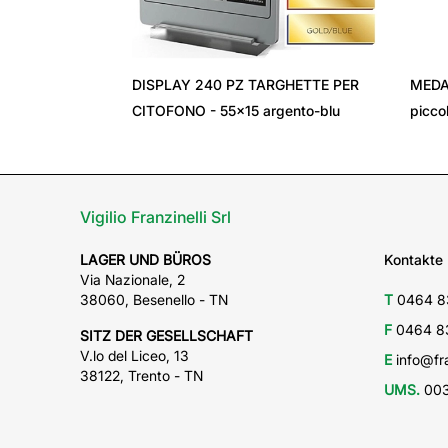
‹
DISPLAY 240 PZ TARGHETTE PER
MEDA
CITOFONO - 55x15 argento-blu
picco
Vigilio Franzinelli Srl
LAGER UND BÜROS
Kontakte
Via Nazionale, 2
38060, Besenello - TN
T
0464 8
F
0464 8
SITZ DER GESELLSCHAFT
V.lo del Liceo, 13
E
info@fra
38122, Trento - TN
UMS.
003