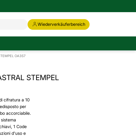
Wiederverkäuferbereich
STEMPEL OA3S7
ASTRAL STEMPEL
i cifratura a 10
Predisposto per
o accorciabile.
 sistema
chiavi, 1 Code
ruzioni d'uso e