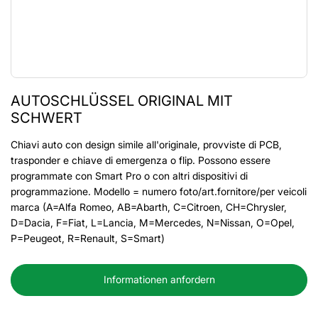
AUTOSCHLÜSSEL ORIGINAL MIT
SCHWERT
Chiavi auto con design simile all'originale, provviste di PCB,
trasponder e chiave di emergenza o flip. Possono essere
programmate con Smart Pro o con altri dispositivi di
programmazione. Modello = numero foto/art.fornitore/per veicoli
marca (A=Alfa Romeo, AB=Abarth, C=Citroen, CH=Chrysler,
D=Dacia, F=Fiat, L=Lancia, M=Mercedes, N=Nissan, O=Opel,
P=Peugeot, R=Renault, S=Smart)
Informationen anfordern