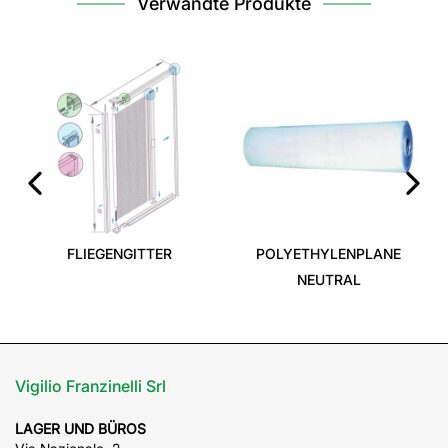
Verwandte Produkte
MASCHENDRA
HORTAPL
‹
›
ENGITTER
POLYETHYLENPLANE
NEUTRAL
Vigilio Franzinelli Srl
LAGER UND BÜROS