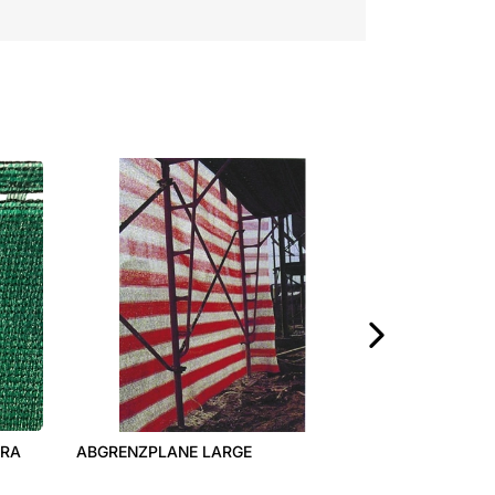
ZAUNPFOSTEN QUAD
›
ABGRENZPLANE LARGE