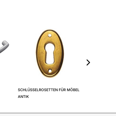
MÖBELGRIFF A
›
SCHLÜSSELROSETTEN FÜR MÖBEL
ANTIK