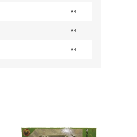
BB
BB
BB
CATENA ACCIA