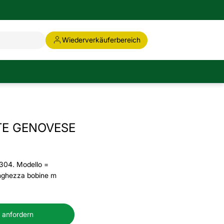
Wiederverkäuferbereich
TE GENOVESE
I304. Modello =
unghezza bobine m
 anfordern