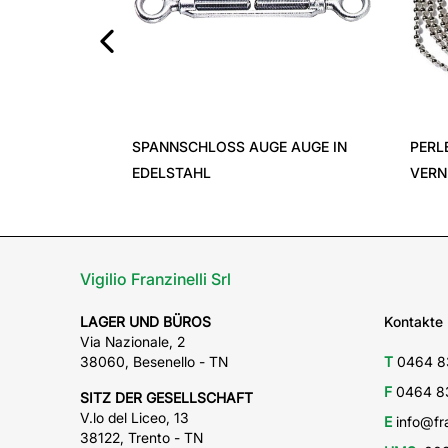
‹
SPANNSCHLOSS AUGE AUGE IN
PERL
EDELSTAHL
VERN
Vigilio Franzinelli Srl
LAGER UND BÜROS
Kontakte
Via Nazionale, 2
38060, Besenello - TN
T
0464 8
F
0464 8
SITZ DER GESELLSCHAFT
V.lo del Liceo, 13
E
info@fra
38122, Trento - TN