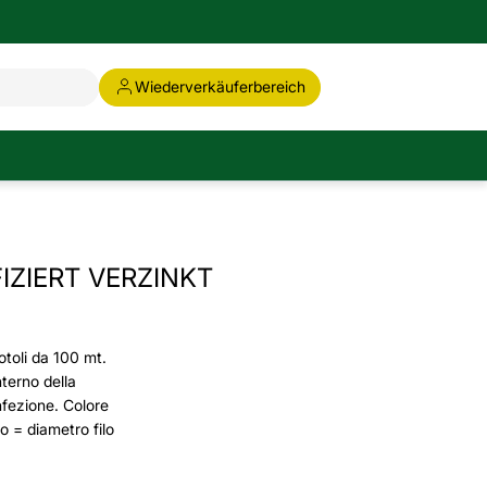
Wiederverkäuferbereich
IZIERT VERZINKT
rotoli da 100 mt.
nterno della
nfezione. Colore
o = diametro filo