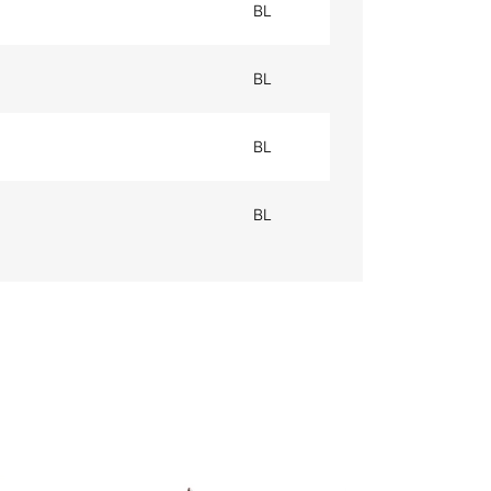
BL
BL
BL
BL
BLINDNIETEN ALUMINIUM
BL
EX