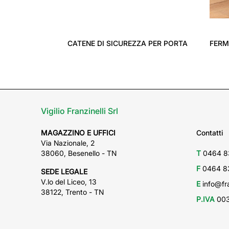
‹
CATENE DI SICUREZZA PER PORTA
FERM
Vigilio Franzinelli Srl
MAGAZZINO E UFFICI
Contatti
Via Nazionale, 2
38060, Besenello - TN
T
0464 8
F
0464 8
SEDE LEGALE
V.lo del Liceo, 13
E
info@fra
38122, Trento - TN
P.IVA
003