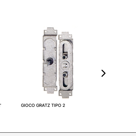
CREMONESE A 
›
GIOCO GRATZ TIPO 2