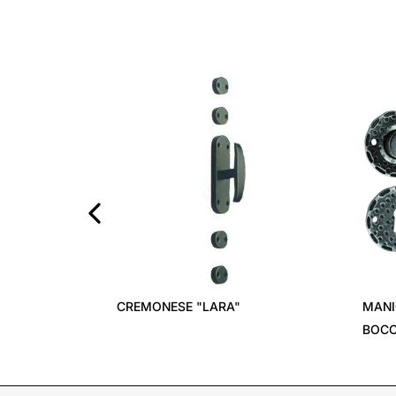
‹
CREMONESE "LARA"
MANIG
BOCCH