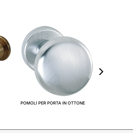
GIOCO GRATZ 
›
POMOLI PER PORTA IN OTTONE