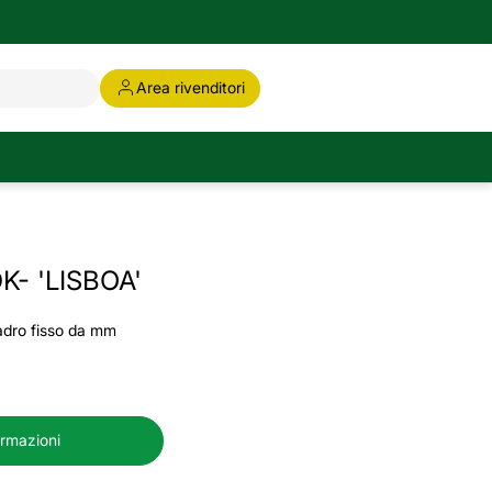
Area rivenditori
K- 'LISBOA'
adro fisso da mm
1
ormazioni