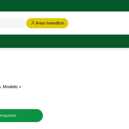
Area rivenditori
o. Modello =
ormazioni