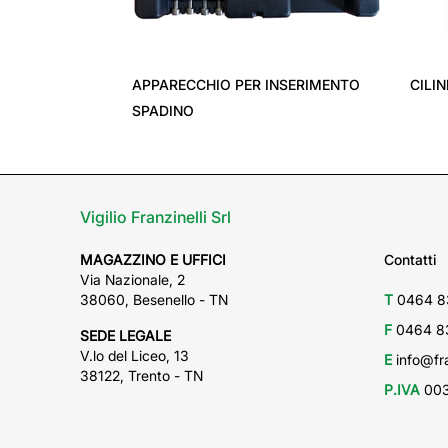
‹
APPARECCHIO PER INSERIMENTO
CILI
SPADINO
Vigilio Franzinelli Srl
MAGAZZINO E UFFICI
Contatti
Via Nazionale, 2
38060, Besenello - TN
T
0464 8
F
0464 8
SEDE LEGALE
V.lo del Liceo, 13
E
info@fra
38122, Trento - TN
P.IVA
003