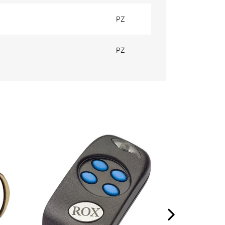
PZ
PZ
MOSCHETTONE