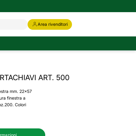
Area rivenditori
TACHIAVI ART. 500
estra mm. 22x57
ura finestra a
pz.200. Colori
ormazioni