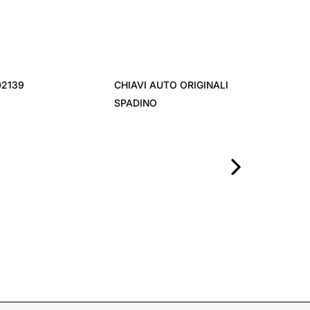
ANELLO SEGNA
›
CHIAVI AUTO ORIGINALI CON
SPADINO