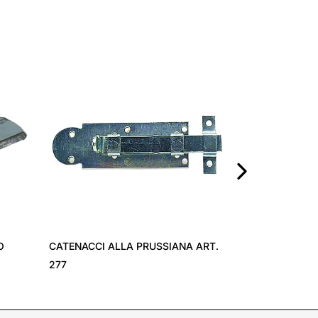
CERNIERE LUN
›
O
CATENACCI ALLA PRUSSIANA ART.
277