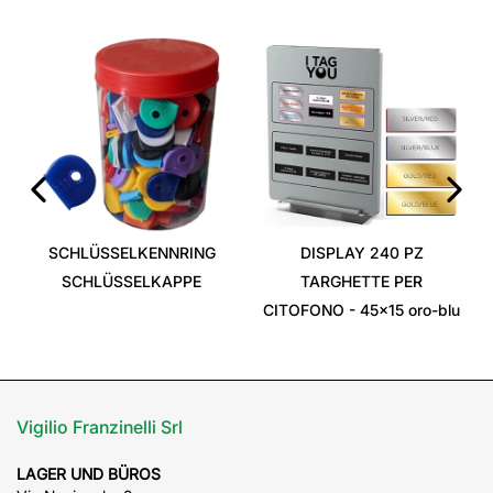
RI
‹
›
SCHLÜSSELKENNRING
DISPLAY 240 PZ
SCHLÜSSELKAPPE
TARGHETTE PER
CITOFONO - 45x15 oro-blu
Vigilio Franzinelli Srl
LAGER UND BÜROS