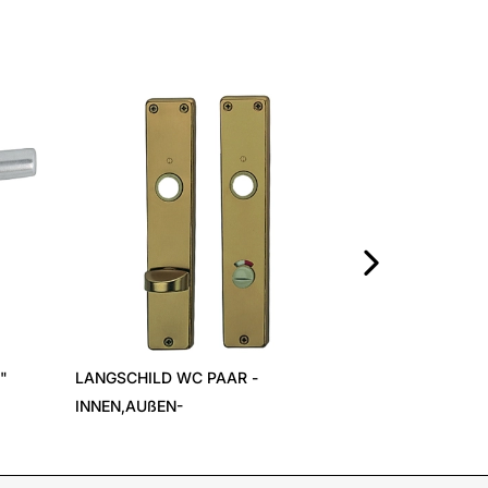
TÜRSTOPPER R
›
"
LANGSCHILD WC PAAR -
INNEN,AUßEN-