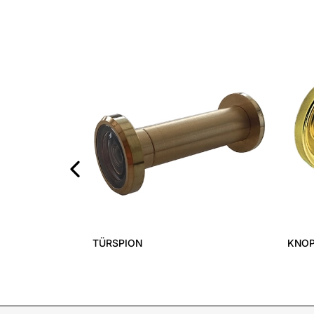
‹
TÜRSPION
KNOP