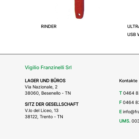
‹
RINDER
ULTR
USB 
Vigilio Franzinelli Srl
LAGER UND BÜROS
Kontakte
Via Nazionale, 2
38060, Besenello - TN
T
0464 8
F
0464 8
SITZ DER GESELLSCHAFT
V.lo del Liceo, 13
E
info@fra
38122, Trento - TN
UMS.
003