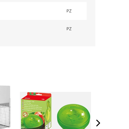
PZ
PZ
WESPENSPRA