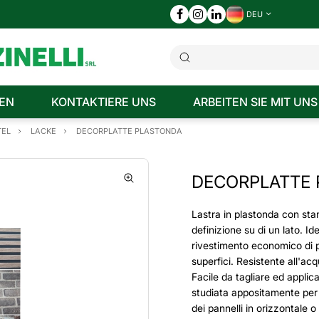
DEU
EN
KONTAKTIERE UNS
ARBEITEN SIE MIT UNS
TEL
LACKE
DECORPLATTE PLASTONDA
DECORPLATTE
Lastra in plastonda con sta
definizione su di un lato. I
rivestimento economico di p
superfici. Resistente all'acq
Facile da tagliare ed applic
studiata appositamente per
dei pannelli in orizzontale o