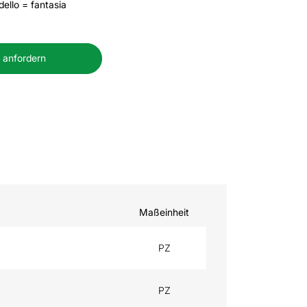
ello = fantasia
 anfordern
Maßeinheit
PZ
PZ