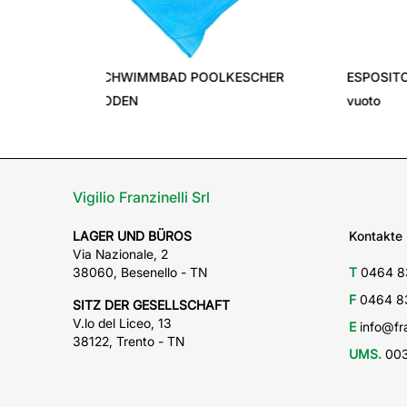
‹
OBERFLÄCHENSCHUTZ FILA
DUSCHE
Vigilio Franzinelli Srl
LAGER UND BÜROS
Kontakte
Via Nazionale, 2
38060, Besenello - TN
T
0464 8
F
0464 8
SITZ DER GESELLSCHAFT
V.lo del Liceo, 13
E
info@fra
38122, Trento - TN
UMS.
003