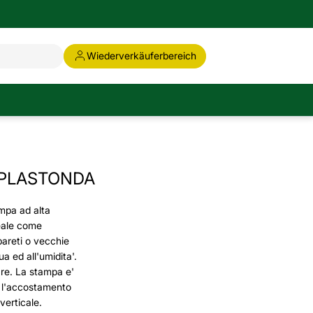
Wiederverkäuferbereich
 PLASTONDA
mpa ad alta
deale come
areti o vecchie
ua ed all'umidita'.
are. La stampa e'
 l'accostamento
 verticale.