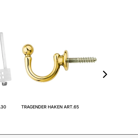
HAKEN POWER
KUNSTSTOFF
›
A30
TRAGENDER HAKEN ART.65