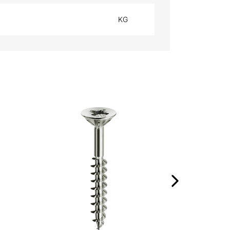
KG
RONDELLA EL
›