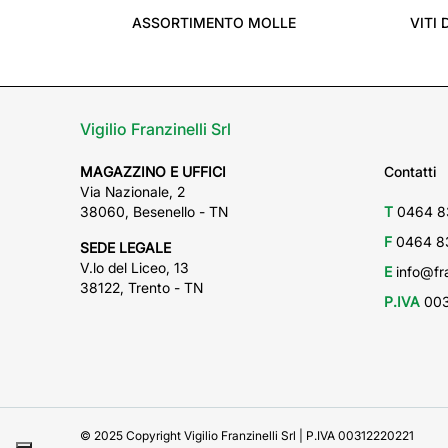
ASSORTIMENTO MOLLE
VITI 
Vigilio Franzinelli Srl
MAGAZZINO E UFFICI
Contatti
Via Nazionale, 2
38060, Besenello - TN
T
0464 8
F
0464 8
SEDE LEGALE
V.lo del Liceo, 13
E
info@fra
38122, Trento - TN
P.IVA
003
© 2025 Copyright Vigilio Franzinelli Srl | P.IVA 00312220221