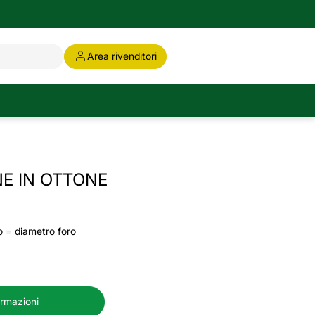
Area rivenditori
NE IN OTTONE
o = diametro foro
ormazioni