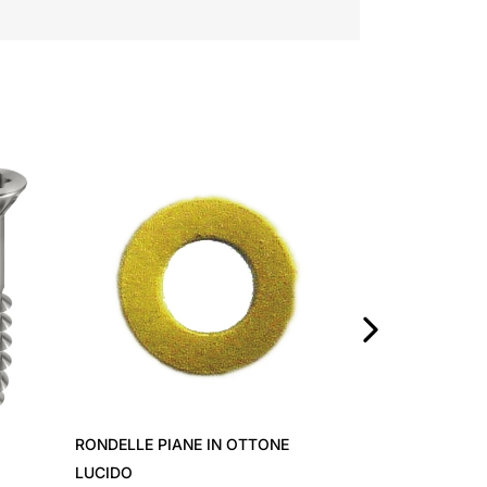
BULLONI TED -
›
RONDELLE PIANE IN OTTONE
LUCIDO