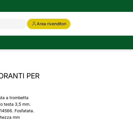
Area rivenditori
ORANTI PER
sta a trombetta
ro testa 3,5 mm.
14566. Fosfatata.
nghezza mm