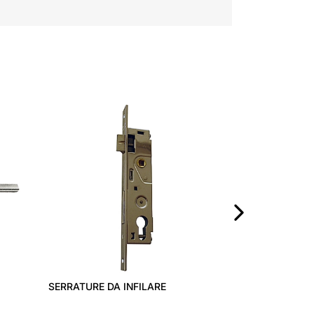
ELETTROSERR
APPLICARE ART
›
SERRATURE DA INFILARE