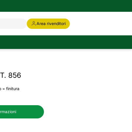
Area rivenditori
T. 856
 = finitura
ormazioni