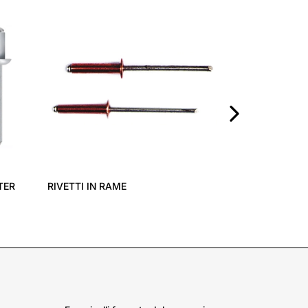
RIVETTI A STR
›
TER
RIVETTI IN RAME