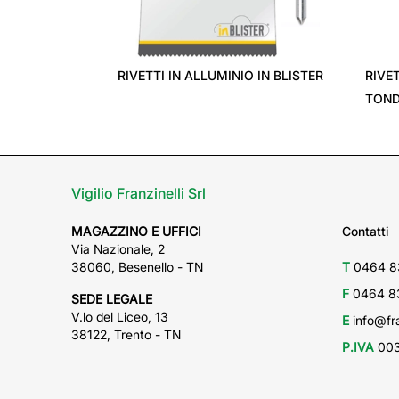
‹
RIVETTI IN ALLUMINIO IN BLISTER
RIVE
TON
Vigilio Franzinelli Srl
MAGAZZINO E UFFICI
Contatti
Via Nazionale, 2
38060, Besenello - TN
T
0464 8
F
0464 8
SEDE LEGALE
V.lo del Liceo, 13
E
info@fra
38122, Trento - TN
P.IVA
003