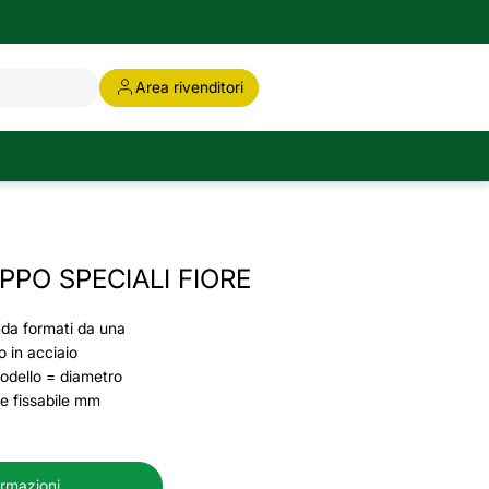
Area rivenditori
PPO SPECIALI FIORE
nda formati da una
o in acciaio
Modello = diametro
 fissabile mm
ormazioni