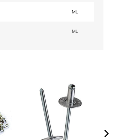
ML
ML
RIVETTI IN RA