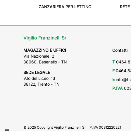
ZANZARIERA PER LETTINO
RETE
Vigilio Franzinelli Srl
MAGAZZINO E UFFICI
Contatti
Via Nazionale, 2
38060, Besenello - TN
T
0464 8
F
0464 8
SEDE LEGALE
V.lo del Liceo, 13
E
info@fra
38122, Trento - TN
P.IVA
003
© 2025 Copyright Vigilio Franzinelli Srl | P.IVA 00312220221