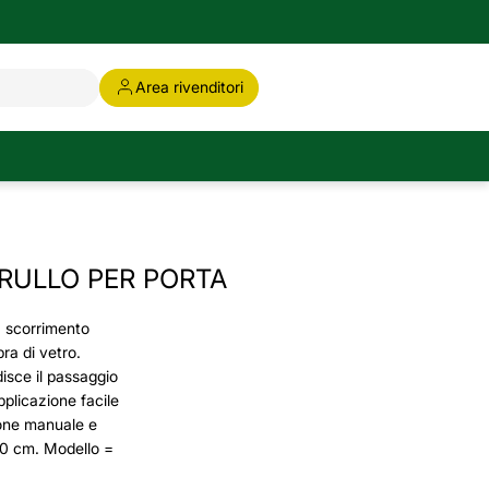
Area rivenditori
 RULLO PER PORTA
, scorrimento
bra di vetro.
isce il passaggio
Applicazione facile
ione manuale e
50 cm. Modello =