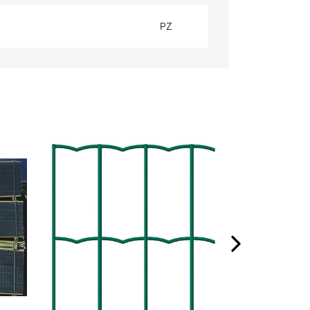
PZ
FOGLIA POLIE
›