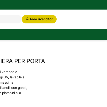
Area rivenditori
IERA PER PORTA
di verande e
gi UV, lavabile a
 massima
 anelli con ganci,
e piombini alla