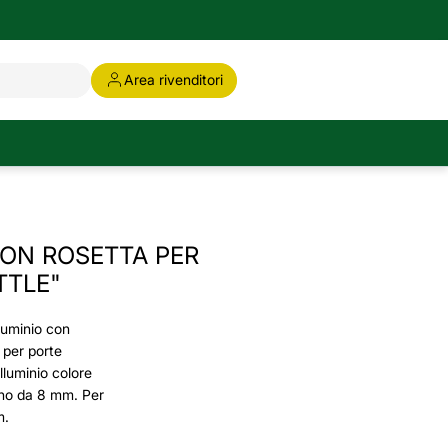
Area rivenditori
ON ROSETTA PER
TTLE"
luminio con
 per porte
luminio colore
eno da 8 mm. Per
m.