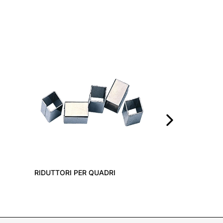
MANIGLIONE 
PORTONE
›
RIDUTTORI PER QUADRI