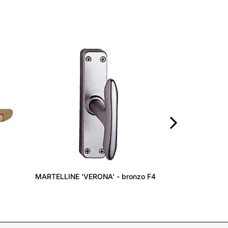
FERMAPORTE AR
›
MARTELLINE 'VERONA' - bronzo F4