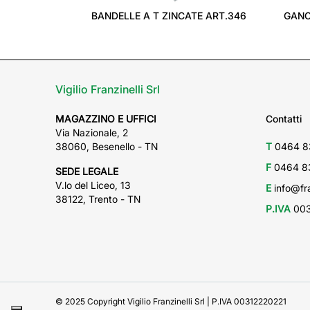
BANDELLE A T ZINCATE ART.346
GANC
Vigilio Franzinelli Srl
MAGAZZINO E UFFICI
Contatti
Via Nazionale, 2
38060, Besenello - TN
T
0464 8
F
0464 8
SEDE LEGALE
V.lo del Liceo, 13
E
info@fra
38122, Trento - TN
P.IVA
003
© 2025 Copyright Vigilio Franzinelli Srl | P.IVA 00312220221