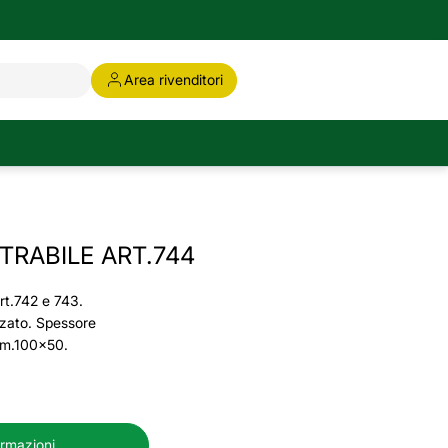
Area rivenditori
TRABILE ART.744
art.742 e 743.
izzato. Spessore
mm.100x50.
ormazioni