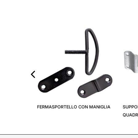
BLOCCA SCURI U
ART.7590
‹
IDO
CUSCINETTI PER AVVOLGIBILI