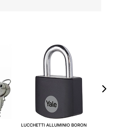
TARGHETTA PO
TN
›
LUCCHETTI ALLUMINIO BORON