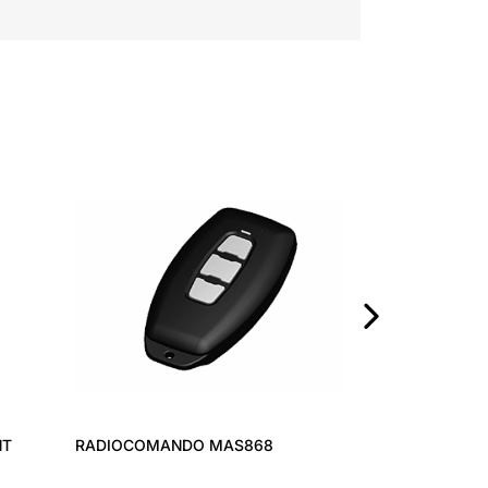
DISPOSITIVO 
HOME BASIC
›
NT
RADIOCOMANDO MAS868