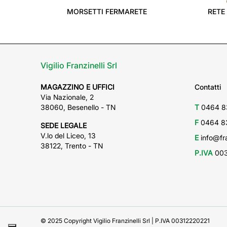
MORSETTI FERMARETE
RETE
Vigilio Franzinelli Srl
MAGAZZINO E UFFICI
Contatti
Via Nazionale, 2
38060, Besenello - TN
T
0464 8
F
0464 8
SEDE LEGALE
V.lo del Liceo, 13
E
info@fra
38122, Trento - TN
P.IVA
003
© 2025 Copyright Vigilio Franzinelli Srl | P.IVA 00312220221