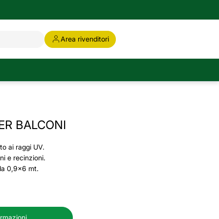
Area rivenditori
ER BALCONI
to ai raggi UV.
i e recinzioni.
da 0,9x6 mt.
ormazioni