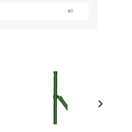
RT
ZANZARIERA A
›