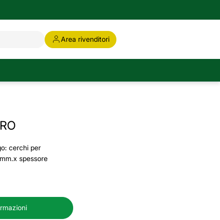
Area rivenditori
RRO
go: cerchi per
a mm.x spessore
ormazioni