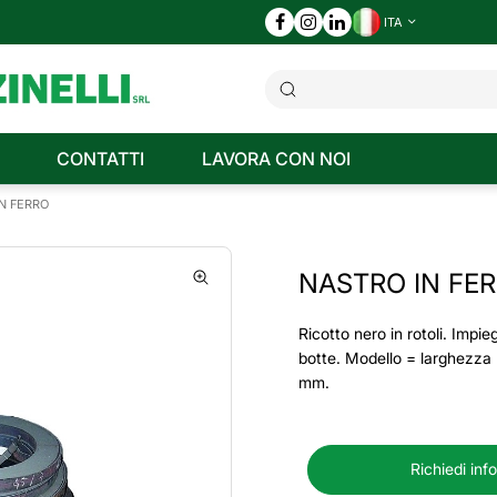
ITA
CONTATTI
LAVORA CON NOI
N FERRO
NASTRO IN FE
Ricotto nero in rotoli. Impie
botte. Modello = larghezz
mm.
Richiedi inf