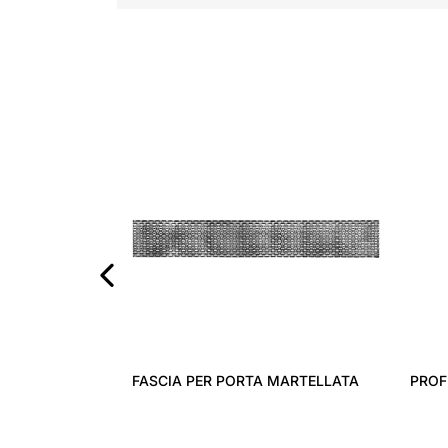
‹
SCIA PER PORTA MARTELLATA
PROFILO A 'T' PER INTONA