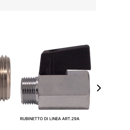
PISTOLA SOFFI
RB
›
RUBINETTO DI LINEA ART.29A