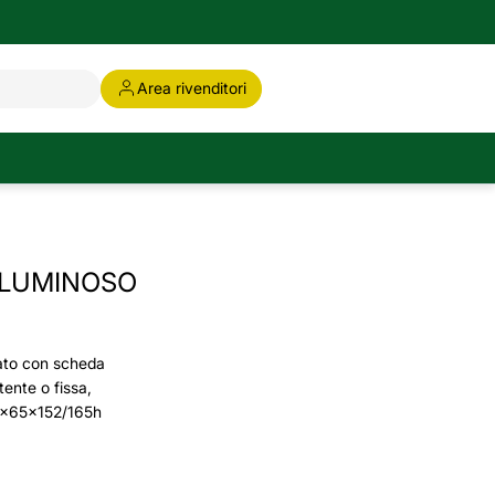
Area rivenditori
 LUMINOSO
ato con scheda
tente o fissa,
5x65x152/165h